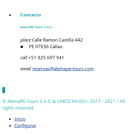
Contacto
AlemaPE-Tours S.A.C.
place
Calle Ramon Castilla 442
■ PE 07036 Callao
call
+51 925 697 941
email
reservas@alemape-tours.com

© AlemaPE-Tours S.A.C. & CINCO PASOS • 2017 - 2021 • All
rights reserved.
Inicio
Configurar