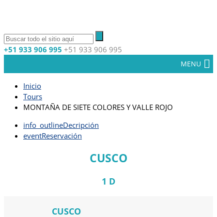
+51 933 906 995
+51 933 906 995
MENU
Inicio
Tours
MONTAÑA DE SIETE COLORES Y VALLE ROJO
info_outline
Decripción
event
Reservación
CUSCO
1 D
CUSCO