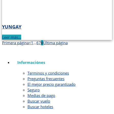
YUNGAY
Leer más...
Primera página
<
1
…
6
7
8
Última página
Informaciónes
Terminos y condiciones
Preguntas frecuentes
El mejor precio garantizado
Seguro
Medias de pago
Buscar vuelo
Buscar hoteles