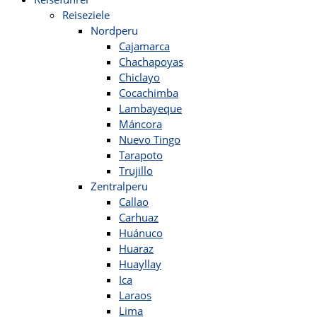
Reiseziele
Nordperu
Cajamarca
Chachapoyas
Chiclayo
Cocachimba
Lambayeque
Máncora
Nuevo Tingo
Tarapoto
Trujillo
Zentralperu
Callao
Carhuaz
Huánuco
Huaraz
Huayllay
Ica
Laraos
Lima