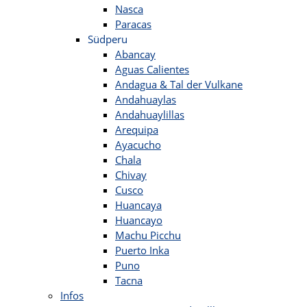
Nasca
Paracas
Südperu
Abancay
Aguas Calientes
Andagua & Tal der Vulkane
Andahuaylas
Andahuaylillas
Arequipa
Ayacucho
Chala
Chivay
Cusco
Huancaya
Huancayo
Machu Picchu
Puerto Inka
Puno
Tacna
Infos