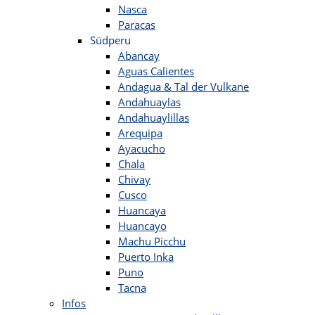
Nasca
Paracas
Südperu
Abancay
Aguas Calientes
Andagua & Tal der Vulkane
Andahuaylas
Andahuaylillas
Arequipa
Ayacucho
Chala
Chivay
Cusco
Huancaya
Huancayo
Machu Picchu
Puerto Inka
Puno
Tacna
Infos