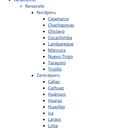
Reiseziele
Nordperu
Cajamarca
Chachapoyas
Chiclayo
Cocachimba
Lambayeque
Máncora
Nuevo Tingo
Tarapoto
Trujillo
Zentralperu
Callao
Carhuaz
Huánuco
Huaraz
Huayllay
Ica
Laraos
Lima