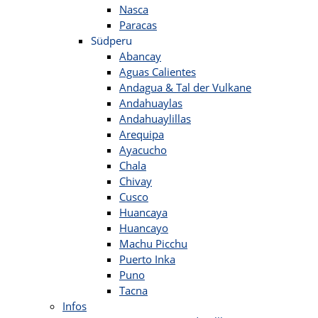
Nasca
Paracas
Südperu
Abancay
Aguas Calientes
Andagua & Tal der Vulkane
Andahuaylas
Andahuaylillas
Arequipa
Ayacucho
Chala
Chivay
Cusco
Huancaya
Huancayo
Machu Picchu
Puerto Inka
Puno
Tacna
Infos