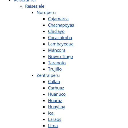
Reiseziele
Nordperu
Cajamarca
Chachapoyas
Chiclayo
Cocachimba
Lambayeque
Máncora
Nuevo Tingo
Tarapoto
Trujillo
Zentralperu
Callao
Carhuaz
Huánuco
Huaraz
Huayllay
Ica
Laraos
Lima